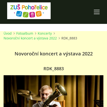
Úvod
Fotoalbum
Koncerty
ÚVOD
Novoroční koncert a výstava 2022
RDK_8883
100 LET ZUŠ POHOŘELICE
Novoroční koncert a výstava 2022
AKCE ŠKOLY
RDK_8883
O ŠKOLE
PRO RODIČE
TALENTOVÉ ZKOUŠKY