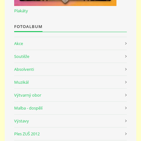
691 23
Plakáty
© 2026 eStránky.cz
|
Tisk
|
Nahoru ↑
FOTOALBUM
Akce
Soutěže
Absolventi
Muzikál
Výtvarný obor
Malba - dospělí
Výstavy
Ples ZUŠ 2012