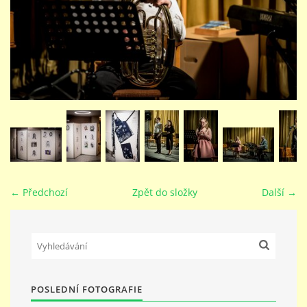
STUDIJNÍ OBORY
GALERIE
VIDEA - FILMOVÁ TVORBA
PEDAGOGICKÝ SBOR
← Předchozí
Zpět do složky
Další →
DOKUMENTY / KE STAŽENÍ
KURZY
POSLEDNÍ FOTOGRAFIE
KONTAKTY