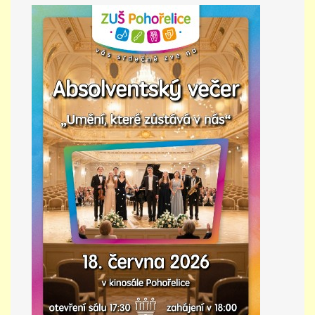
PŘÍMĚSTSKÝ TÁBOR
MISS VÝTVARNÝ MODEL
ZAMĚSTNÁNÍ
DOTACE
GDPR
ZUŠ Pohořelice
Školní 462
Pohořelice