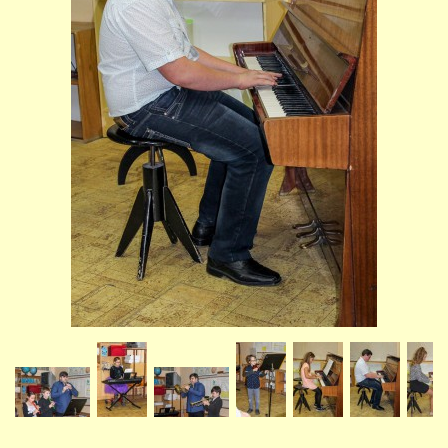
STUDIJNÍ OBORY
GALERIE
VIDEA - FILMOVÁ TVORBA
PEDAGOGICKÝ SBOR
DOKUMENTY / KE STAŽENÍ
KURZY
KONTAKTY