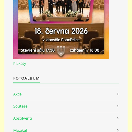
691 23
© 2026 eStránky.cz
|
Tisk
|
Nahoru ↑
Plakáty
FOTOALBUM
Akce
Soutěže
Absolventi
Muzikál