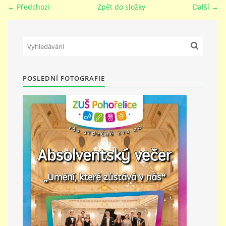
← Předchozí
Zpět do složky
Další →
PŘÍMĚSTSKÝ TÁBOR
MISS VÝTVARNÝ MODEL
POSLEDNÍ FOTOGRAFIE
ZAMĚSTNÁNÍ
DOTACE
GDPR
ZUŠ Pohořelice
Školní 462
Pohořelice