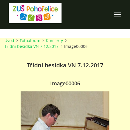
Úvod
Fotoalbum
Koncerty
ÚVOD
Třídní besídka VN 7.12.2017
Image00006
100 LET ZUŠ POHOŘELICE
Třídní besídka VN 7.12.2017
AKCE ŠKOLY
Image00006
O ŠKOLE
PRO RODIČE
TALENTOVÉ ZKOUŠKY