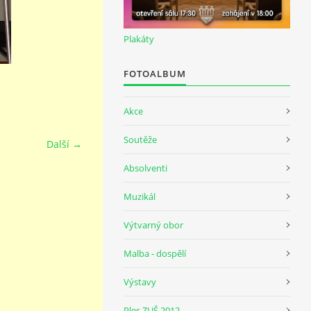
Plakáty
FOTOALBUM
Akce
Soutěže
Další →
Absolventi
Muzikál
Výtvarný obor
Malba - dospělí
Výstavy
Ples ZUŠ 2012