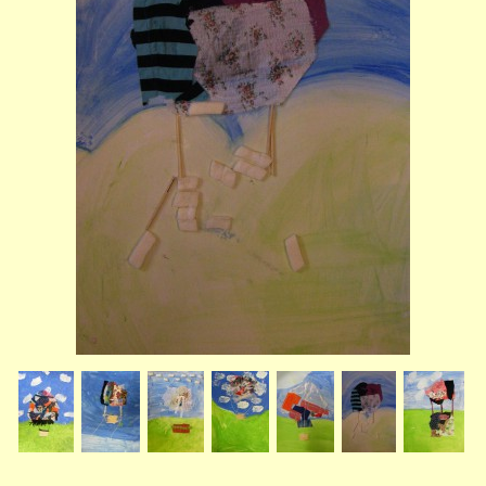
STUDIJNÍ OBORY
GALERIE
VIDEA - FILMOVÁ TVORBA
PEDAGOGICKÝ SBOR
DOKUMENTY / KE STAŽENÍ
KURZY
KONTAKTY