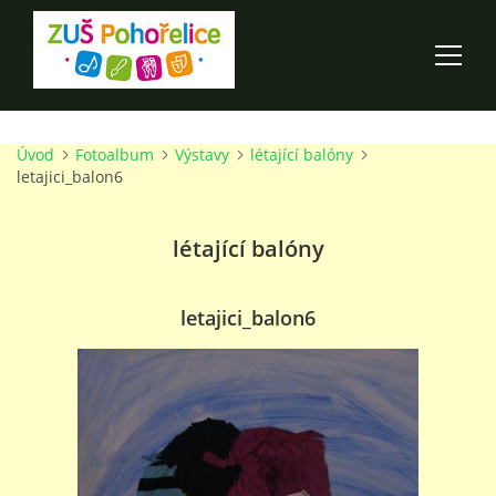
Úvod
Fotoalbum
Výstavy
létající balóny
ÚVOD
letajici_balon6
100 LET ZUŠ POHOŘELICE
létající balóny
AKCE ŠKOLY
letajici_balon6
O ŠKOLE
PRO RODIČE
TALENTOVÉ ZKOUŠKY