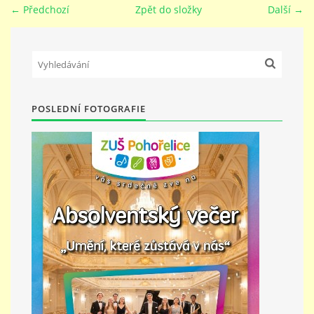
← Předchozí
Zpět do složky
Další →
PŘÍMĚSTSKÝ TÁBOR
MISS VÝTVARNÝ MODEL
POSLEDNÍ FOTOGRAFIE
ZAMĚSTNÁNÍ
DOTACE
GDPR
ZUŠ Pohořelice
Školní 462
Pohořelice