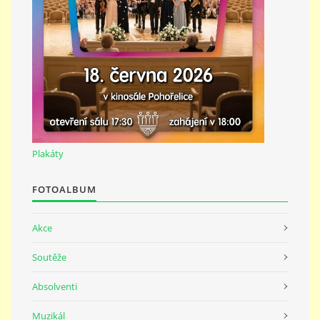
691 23
© 2026 eStránky.cz
|
Tisk
|
Nahoru ↑
Plakáty
FOTOALBUM
Akce
Soutěže
Absolventi
Muzikál