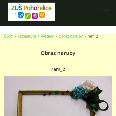
Úvod
Fotoalbum
Výstavy
Obraz naruby
ram_2
ÚVOD
Obraz naruby
100 LET ZUŠ POHOŘELICE
AKCE ŠKOLY
ram_2
O ŠKOLE
PRO RODIČE
TALENTOVÉ ZKOUŠKY