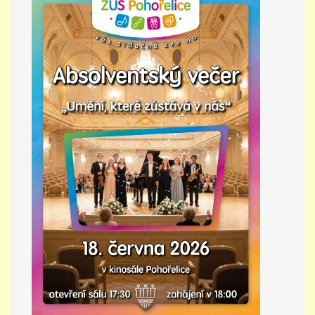
PŘÍMĚSTSKÝ TÁBOR
MISS VÝTVARNÝ MODEL
ZAMĚSTNÁNÍ
DOTACE
GDPR
ZUŠ Pohořelice
Školní 462
Pohořelice