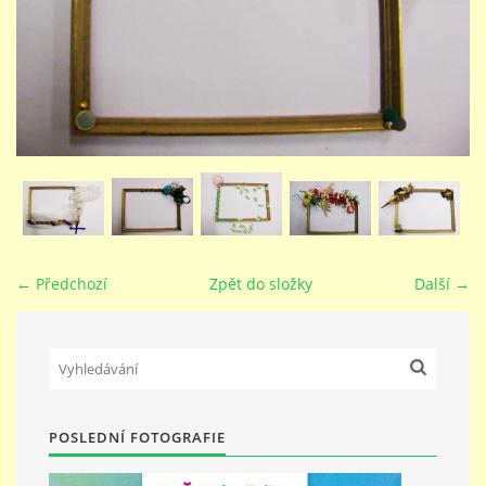
STUDIJNÍ OBORY
GALERIE
VIDEA - FILMOVÁ TVORBA
PEDAGOGICKÝ SBOR
← Předchozí
Zpět do složky
Další →
DOKUMENTY / KE STAŽENÍ
KURZY
POSLEDNÍ FOTOGRAFIE
KONTAKTY