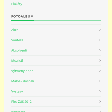
691 23
Plakáty
FOTOALBUM
© 2026 eStránky.cz
|
Tisk
|
Nahoru ↑
Akce
Soutěže
Absolventi
Muzikál
Výtvarný obor
Malba - dospělí
Výstavy
Ples ZUŠ 2012
Koncerty