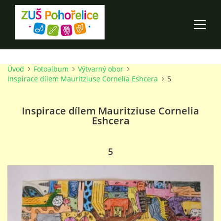
Úvod
Fotoalbum
Výtvarný obor
ÚVOD
Inspirace dílem Mauritziuse Cornelia Eshcera
5
100 LET ZUŠ POHOŘELICE
Inspirace dílem Mauritziuse Cornelia
Eshcera
AKCE ŠKOLY
5
O ŠKOLE
PRO RODIČE
TALENTOVÉ ZKOUŠKY