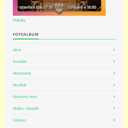
691 23
Plakáty
© 2026 eStránky.cz
|
Tisk
|
Nahoru ↑
FOTOALBUM
Akce
Soutěže
Absolventi
Muzikál
Výtvarný obor
Malba - dospělí
Výstavy