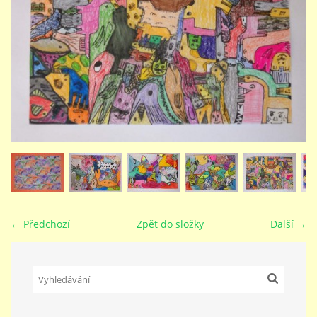
STUDIJNÍ OBORY
GALERIE
VIDEA - FILMOVÁ TVORBA
PEDAGOGICKÝ SBOR
DOKUMENTY / KE STAŽENÍ
← Předchozí
Zpět do složky
Další →
KURZY
KONTAKTY