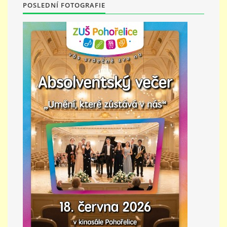
POSLEDNÍ FOTOGRAFIE
PŘÍMĚSTSKÝ TÁBOR
MISS VÝTVARNÝ MODEL
ZAMĚSTNÁNÍ
DOTACE
GDPR
ZUŠ Pohořelice
Školní 462
Pohořelice