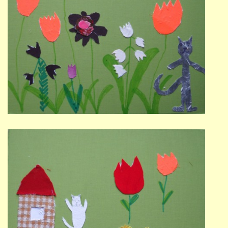
PŘÍMĚSTSKÝ TÁBOR
MISS VÝTVARNÝ MODEL
ZAMĚSTNÁNÍ
DOTACE
GDPR
ZUŠ Pohořelice
Školní 462
Pohořelice