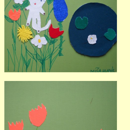
STUDIJNÍ OBORY
GALERIE
VIDEA - FILMOVÁ TVORBA
PEDAGOGICKÝ SBOR
DOKUMENTY / KE STAŽENÍ
KURZY
KONTAKTY