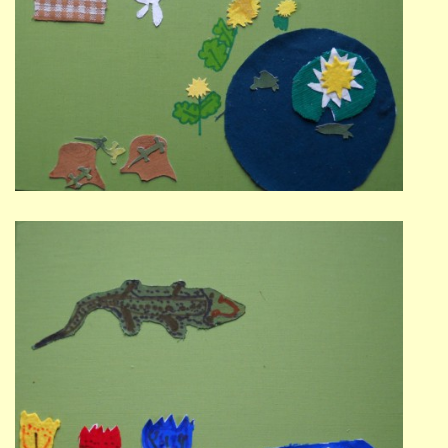
691 23
© 2026 eStránky.cz
|
Tisk
|
Nahoru ↑