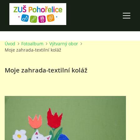
Úvod
Fotoalbum
Výtvarný obor
ÚVOD
Moje zahrada-textilní koláž
100 LET ZUŠ POHOŘELICE
Moje zahrada-textilní koláž
AKCE ŠKOLY
O ŠKOLE
PRO RODIČE
TALENTOVÉ ZKOUŠKY