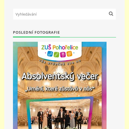
PŘÍMĚSTSKÝ TÁBOR
MISS VÝTVARNÝ MODEL
POSLEDNÍ FOTOGRAFIE
ZAMĚSTNÁNÍ
DOTACE
GDPR
ZUŠ Pohořelice
Školní 462
Pohořelice