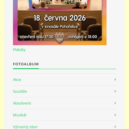
691 23
© 2026 eStránky.cz
|
Tisk
|
Nahoru ↑
Plakáty
FOTOALBUM
Akce
Soutěže
Absolventi
Muzikál
Výtvarný obor