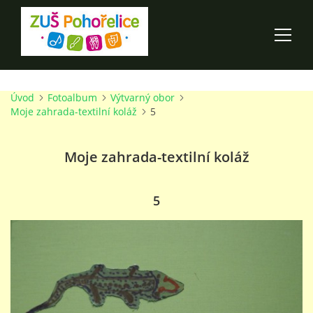
Úvod
Fotoalbum
Výtvarný obor
ÚVOD
Moje zahrada-textilní koláž
5
100 LET ZUŠ POHOŘELICE
Moje zahrada-textilní koláž
AKCE ŠKOLY
5
O ŠKOLE
PRO RODIČE
TALENTOVÉ ZKOUŠKY