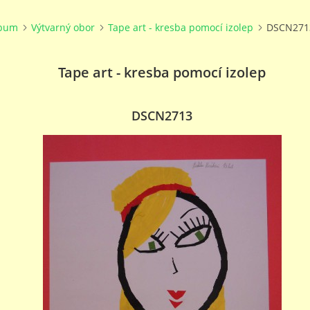
lbum
Výtvarný obor
Tape art - kresba pomocí izolep
DSCN271
Tape art - kresba pomocí izolep
DSCN2713