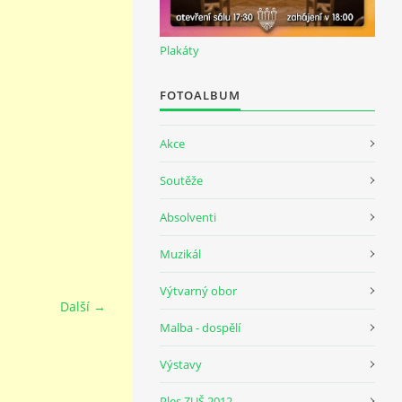
Plakáty
FOTOALBUM
Akce
Soutěže
Absolventi
Muzikál
Výtvarný obor
Další →
Malba - dospělí
Výstavy
Ples ZUŠ 2012