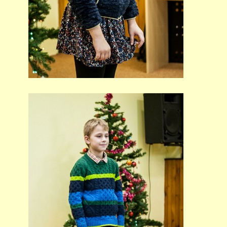
691 23
© 2026 eStránky.cz
|
Tisk
|
Nahoru ↑