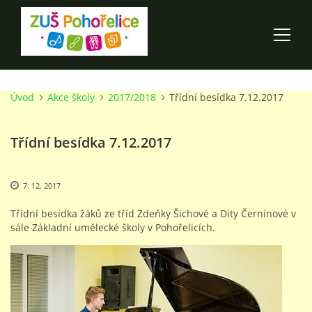
Úvod
Akce školy
2017/2018
Třídní besídka 7.12.2017
ÚVOD
Třídní besídka 7.12.2017
100 LET ZUŠ POHOŘELICE
AKCE ŠKOLY
7. 12. 2017
Třídní besídka žáků ze tříd Zdeňky Šichové a Dity Černínové v
O ŠKOLE
sále Základní umělecké školy v Pohořelicích.
PRO RODIČE
TALENTOVÉ ZKOUŠKY