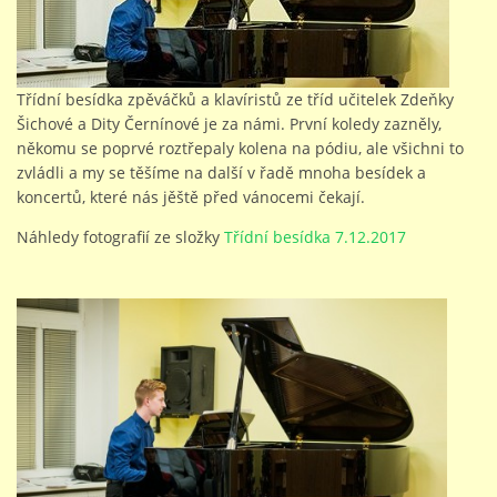
STUDIJNÍ OBORY
Třídní besídka zpěváčků a klavíristů ze tříd učitelek Zdeňky
Šichové a Dity Černínové je za námi. První koledy zazněly,
GALERIE
někomu se poprvé roztřepaly kolena na pódiu, ale všichni to
zvládli a my se těšíme na další v řadě mnoha besídek a
koncertů, které nás jěště před vánocemi čekají.
VIDEA - FILMOVÁ TVORBA
Náhledy fotografií ze složky
Třídní besídka 7.12.2017
PEDAGOGICKÝ SBOR
DOKUMENTY / KE STAŽENÍ
KURZY
KONTAKTY