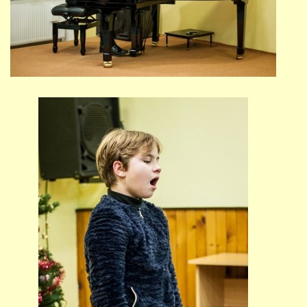
PŘÍMĚSTSKÝ TÁBOR
MISS VÝTVARNÝ MODEL
ZAMĚSTNÁNÍ
DOTACE
GDPR
ZUŠ Pohořelice
Školní 462
Pohořelice