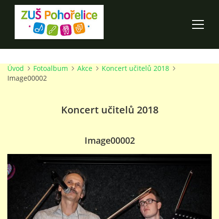
Úvod
Fotoalbum
Akce
Koncert učitelů 2018
ÚVOD
Image00002
100 LET ZUŠ POHOŘELICE
Koncert učitelů 2018
AKCE ŠKOLY
Image00002
O ŠKOLE
PRO RODIČE
TALENTOVÉ ZKOUŠKY