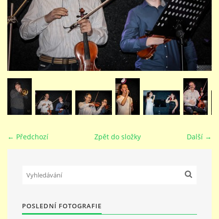
STUDIJNÍ OBORY
GALERIE
VIDEA - FILMOVÁ TVORBA
PEDAGOGICKÝ SBOR
← Předchozí
Zpět do složky
Další →
DOKUMENTY / KE STAŽENÍ
KURZY
POSLEDNÍ FOTOGRAFIE
KONTAKTY