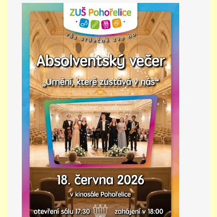
PŘÍMĚSTSKÝ TÁBOR
MISS VÝTVARNÝ MODEL
ZAMĚSTNÁNÍ
DOTACE
GDPR
ZUŠ Pohořelice
Školní 462
Pohořelice