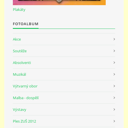
691 23
Plakáty
© 2026 eStránky.cz
|
Tisk
|
Nahoru ↑
FOTOALBUM
Akce
Soutěže
Absolventi
Muzikál
Výtvarný obor
Malba - dospělí
Výstavy
Ples ZUŠ 2012