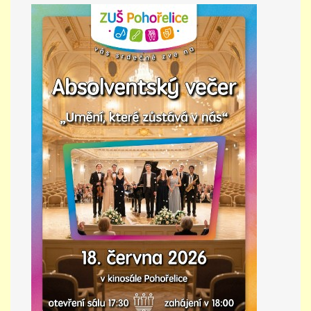
PŘÍMĚSTSKÝ TÁBOR
MISS VÝTVARNÝ MODEL
ZAMĚSTNÁNÍ
DOTACE
GDPR
ZUŠ Pohořelice
Školní 462
Pohořelice