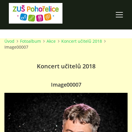
Úvod
Fotoalbum
Akce
Koncert učitelů 2018
ÚVOD
Image00007
100 LET ZUŠ POHOŘELICE
Koncert učitelů 2018
AKCE ŠKOLY
Image00007
O ŠKOLE
PRO RODIČE
TALENTOVÉ ZKOUŠKY