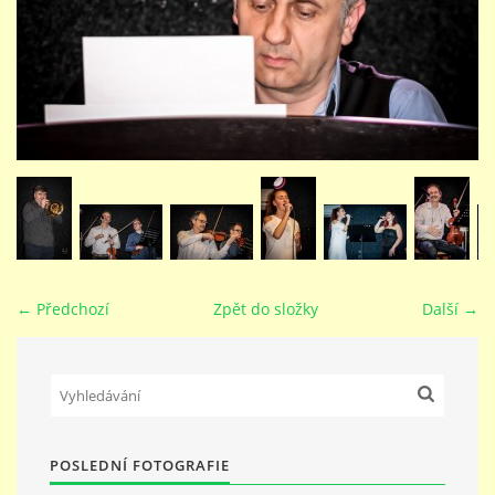
STUDIJNÍ OBORY
GALERIE
VIDEA - FILMOVÁ TVORBA
PEDAGOGICKÝ SBOR
← Předchozí
Zpět do složky
Další →
DOKUMENTY / KE STAŽENÍ
KURZY
POSLEDNÍ FOTOGRAFIE
KONTAKTY