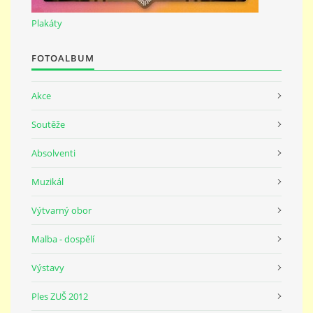
691 23
Plakáty
© 2026 eStránky.cz
|
Tisk
|
Nahoru ↑
FOTOALBUM
Akce
Soutěže
Absolventi
Muzikál
Výtvarný obor
Malba - dospělí
Výstavy
Ples ZUŠ 2012