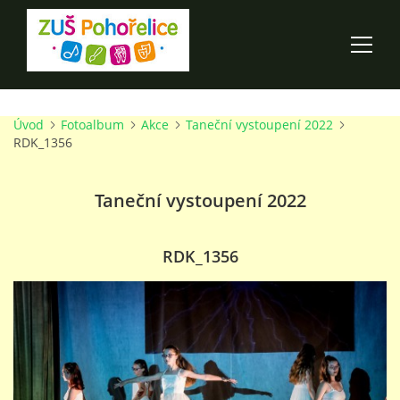
Úvod
Fotoalbum
Akce
Taneční vystoupení 2022
ÚVOD
RDK_1356
100 LET ZUŠ POHOŘELICE
Taneční vystoupení 2022
AKCE ŠKOLY
RDK_1356
O ŠKOLE
PRO RODIČE
TALENTOVÉ ZKOUŠKY