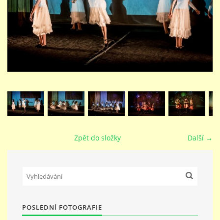
STUDIJNÍ OBORY
GALERIE
VIDEA - FILMOVÁ TVORBA
PEDAGOGICKÝ SBOR
Zpět do složky
Další →
DOKUMENTY / KE STAŽENÍ
KURZY
POSLEDNÍ FOTOGRAFIE
KONTAKTY