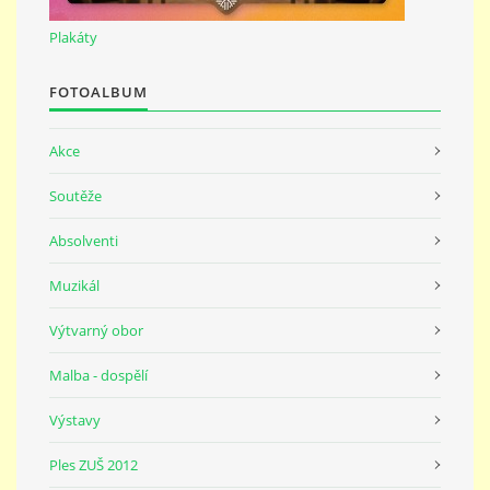
691 23
Plakáty
© 2026 eStránky.cz
|
Tisk
|
Nahoru ↑
FOTOALBUM
Akce
Soutěže
Absolventi
Muzikál
Výtvarný obor
Malba - dospělí
Výstavy
Ples ZUŠ 2012