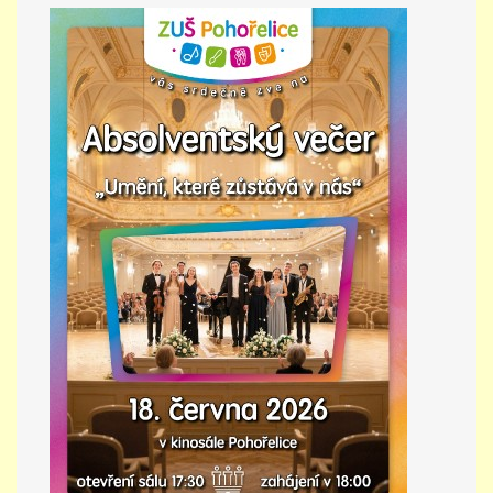
PŘÍMĚSTSKÝ TÁBOR
MISS VÝTVARNÝ MODEL
ZAMĚSTNÁNÍ
DOTACE
GDPR
ZUŠ Pohořelice
Školní 462
Pohořelice