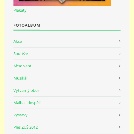
691 23
Plakáty
© 2026 eStránky.cz
|
Tisk
|
Nahoru ↑
FOTOALBUM
Akce
Soutěže
Absolventi
Muzikál
Výtvarný obor
Malba - dospělí
Výstavy
Ples ZUŠ 2012