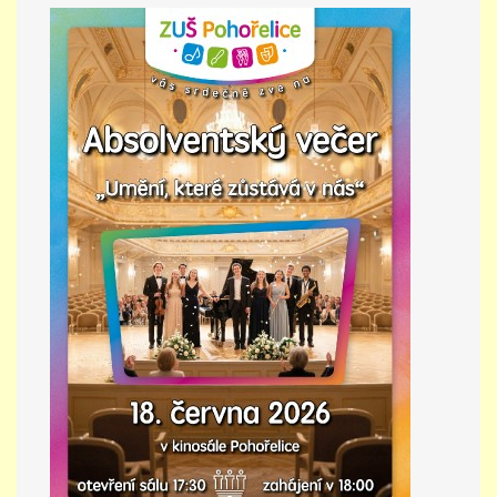
PŘÍMĚSTSKÝ TÁBOR
MISS VÝTVARNÝ MODEL
ZAMĚSTNÁNÍ
DOTACE
GDPR
ZUŠ Pohořelice
Školní 462
Pohořelice