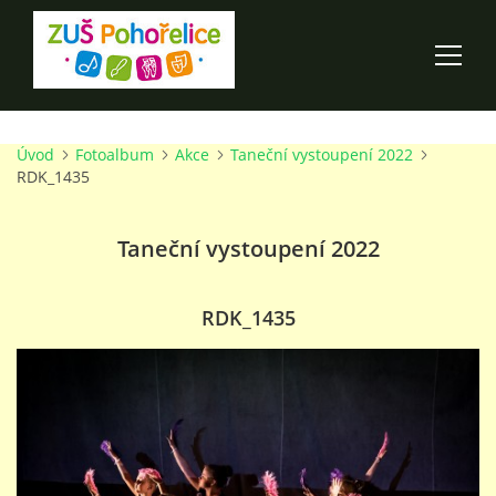
Úvod
Fotoalbum
Akce
Taneční vystoupení 2022
ÚVOD
RDK_1435
100 LET ZUŠ POHOŘELICE
Taneční vystoupení 2022
AKCE ŠKOLY
RDK_1435
O ŠKOLE
PRO RODIČE
TALENTOVÉ ZKOUŠKY