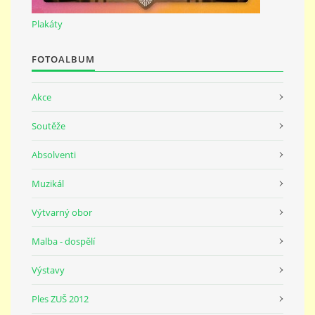
691 23
Plakáty
© 2026 eStránky.cz
|
Tisk
|
Nahoru ↑
FOTOALBUM
Akce
Soutěže
Absolventi
Muzikál
Výtvarný obor
Malba - dospělí
Výstavy
Ples ZUŠ 2012