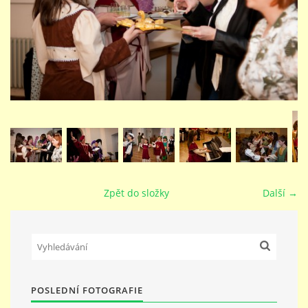
STUDIJNÍ OBORY
GALERIE
VIDEA - FILMOVÁ TVORBA
PEDAGOGICKÝ SBOR
Zpět do složky
Další →
DOKUMENTY / KE STAŽENÍ
KURZY
POSLEDNÍ FOTOGRAFIE
KONTAKTY