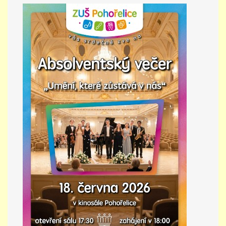
PŘÍMĚSTSKÝ TÁBOR
MISS VÝTVARNÝ MODEL
ZAMĚSTNÁNÍ
DOTACE
GDPR
ZUŠ Pohořelice
Školní 462
Pohořelice