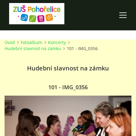
Úvod
Fotoalbum
Koncerty
ÚVOD
Hudební slavnost na zámku
101 - IMG_0356
100 LET ZUŠ POHOŘELICE
Hudební slavnost na zámku
AKCE ŠKOLY
101 - IMG_0356
O ŠKOLE
PRO RODIČE
TALENTOVÉ ZKOUŠKY