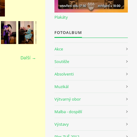
Plakáty
FOTOALBUM
Akce
Další →
Soutěže
Absolventi
Muzikál
Výtvarný obor
Malba - dospělí
Výstavy
Ples ZUŠ 2012