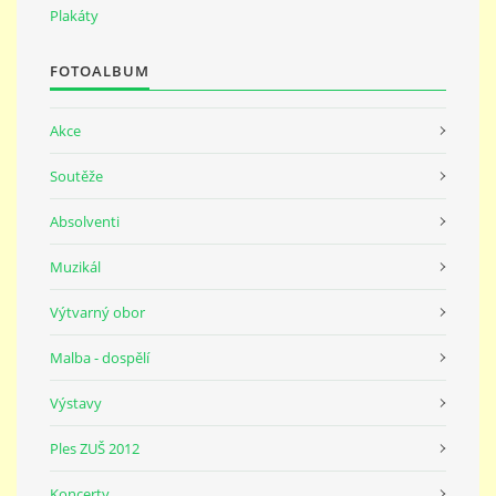
691 23
Plakáty
FOTOALBUM
© 2026 eStránky.cz
|
Tisk
|
Nahoru ↑
Akce
Soutěže
Absolventi
Muzikál
Výtvarný obor
Malba - dospělí
Výstavy
Ples ZUŠ 2012
Koncerty