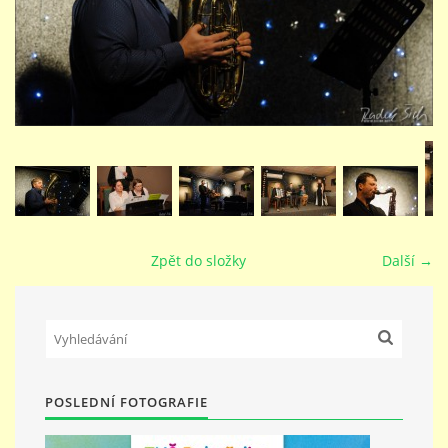
STUDIJNÍ OBORY
GALERIE
VIDEA - FILMOVÁ TVORBA
PEDAGOGICKÝ SBOR
Zpět do složky
Další →
DOKUMENTY / KE STAŽENÍ
KURZY
POSLEDNÍ FOTOGRAFIE
KONTAKTY