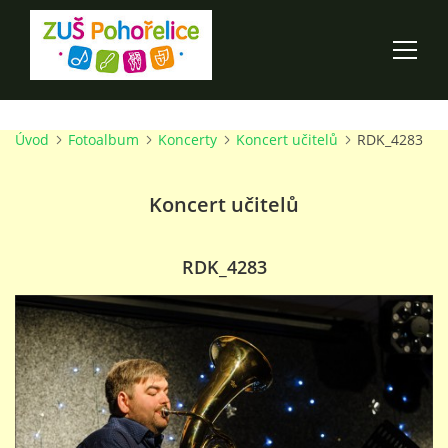
Úvod
Fotoalbum
Koncerty
Koncert učitelů
RDK_4283
ÚVOD
Koncert učitelů
100 LET ZUŠ POHOŘELICE
AKCE ŠKOLY
RDK_4283
O ŠKOLE
PRO RODIČE
TALENTOVÉ ZKOUŠKY