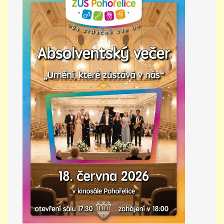
PŘÍMĚSTSKÝ TÁBOR
MISS VÝTVARNÝ MODEL
ZAMĚSTNÁNÍ
DOTACE
GDPR
ZUŠ Pohořelice
Školní 462
Pohořelice