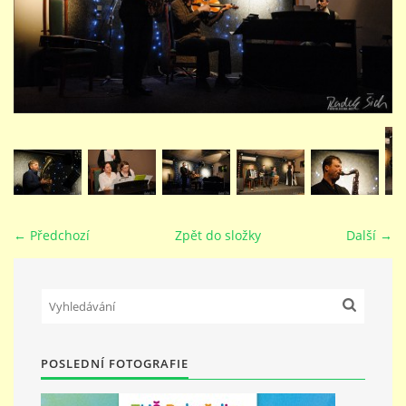
STUDIJNÍ OBORY
GALERIE
VIDEA - FILMOVÁ TVORBA
PEDAGOGICKÝ SBOR
← Předchozí
Zpět do složky
Další →
DOKUMENTY / KE STAŽENÍ
KURZY
POSLEDNÍ FOTOGRAFIE
KONTAKTY