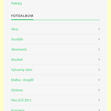
691 23
Plakáty
FOTOALBUM
© 2026 eStránky.cz
|
Tisk
|
Nahoru ↑
Akce
Soutěže
Absolventi
Muzikál
Výtvarný obor
Malba - dospělí
Výstavy
Ples ZUŠ 2012
Koncerty