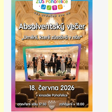
PŘÍMĚSTSKÝ TÁBOR
MISS VÝTVARNÝ MODEL
ZAMĚSTNÁNÍ
DOTACE
GDPR
ZUŠ Pohořelice
Školní 462
Pohořelice