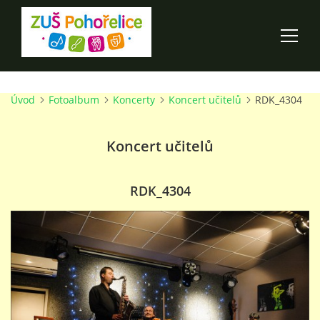
Úvod
Fotoalbum
Koncerty
Koncert učitelů
RDK_4304
ÚVOD
Koncert učitelů
100 LET ZUŠ POHOŘELICE
AKCE ŠKOLY
RDK_4304
O ŠKOLE
PRO RODIČE
TALENTOVÉ ZKOUŠKY