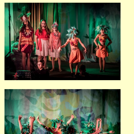
691 23
© 2026 eStránky.cz
|
Tisk
|
Nahoru ↑