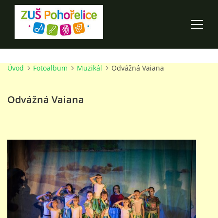
Úvod
Fotoalbum
Muzikál
Odvážná Vaiana
ÚVOD
Odvážná Vaiana
100 LET ZUŠ POHOŘELICE
AKCE ŠKOLY
O ŠKOLE
PRO RODIČE
TALENTOVÉ ZKOUŠKY