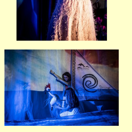
PŘÍMĚSTSKÝ TÁBOR
MISS VÝTVARNÝ MODEL
ZAMĚSTNÁNÍ
DOTACE
GDPR
ZUŠ Pohořelice
Školní 462
Pohořelice