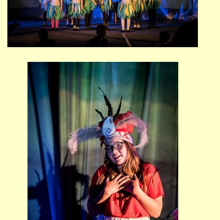
STUDIJNÍ OBORY
GALERIE
VIDEA - FILMOVÁ TVORBA
PEDAGOGICKÝ SBOR
DOKUMENTY / KE STAŽENÍ
KURZY
KONTAKTY