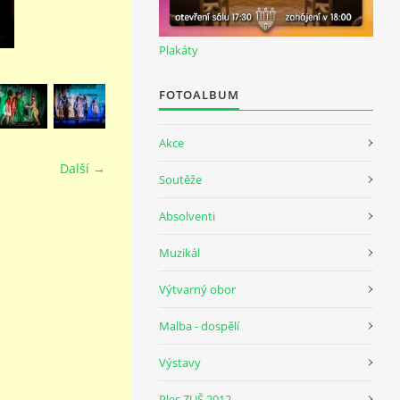
Plakáty
FOTOALBUM
Akce
Další →
Soutěže
Absolventi
Muzikál
Výtvarný obor
Malba - dospělí
Výstavy
Ples ZUŠ 2012