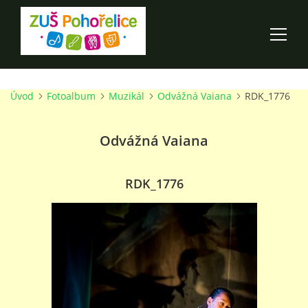
Úvod
Fotoalbum
Muzikál
Odvážná Vaiana
RDK_1776
ÚVOD
Odvážná Vaiana
100 LET ZUŠ POHOŘELICE
AKCE ŠKOLY
RDK_1776
O ŠKOLE
PRO RODIČE
TALENTOVÉ ZKOUŠKY