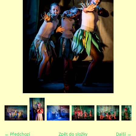
STUDIJNÍ OBORY
GALERIE
VIDEA - FILMOVÁ TVORBA
PEDAGOGICKÝ SBOR
DOKUMENTY / KE STAŽENÍ
KURZY
KONTAKTY
← Předchozí
Zpět do složky
Další →