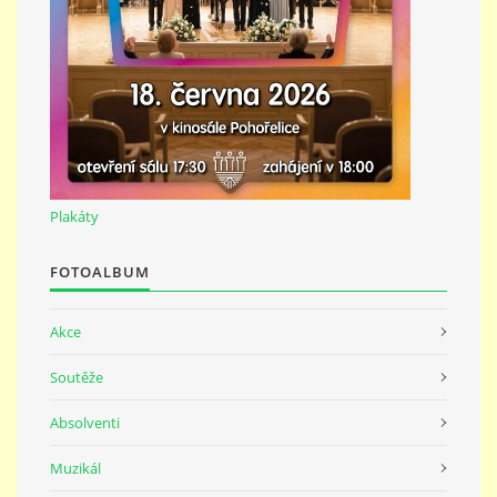
691 23
© 2026 eStránky.cz
|
Tisk
|
Nahoru ↑
Plakáty
FOTOALBUM
Akce
Soutěže
Absolventi
Muzikál