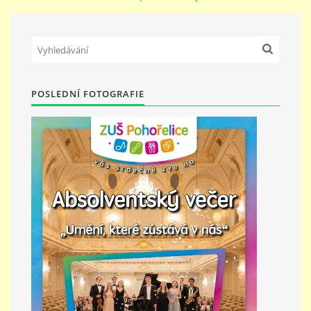
PŘÍMĚSTSKÝ TÁBOR
MISS VÝTVARNÝ MODEL
POSLEDNÍ FOTOGRAFIE
ZAMĚSTNÁNÍ
DOTACE
GDPR
ZUŠ Pohořelice
Školní 462
Pohořelice