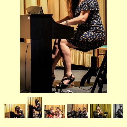
STUDIJNÍ OBORY
GALERIE
VIDEA - FILMOVÁ TVORBA
PEDAGOGICKÝ SBOR
DOKUMENTY / KE STAŽENÍ
KURZY
KONTAKTY