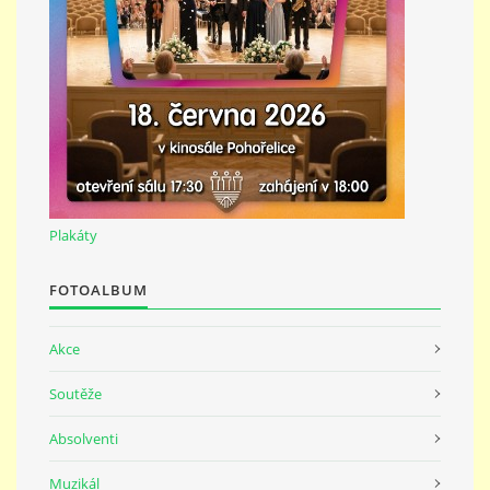
691 23
© 2026 eStránky.cz
|
Tisk
|
Nahoru ↑
Plakáty
FOTOALBUM
Akce
Soutěže
Absolventi
Muzikál