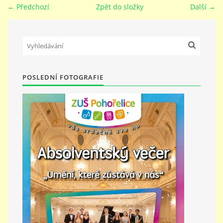
← Předchozí
Zpět do složky
Další →
PŘÍMĚSTSKÝ TÁBOR
MISS VÝTVARNÝ MODEL
POSLEDNÍ FOTOGRAFIE
ZAMĚSTNÁNÍ
DOTACE
GDPR
ZUŠ Pohořelice
Školní 462
Pohořelice