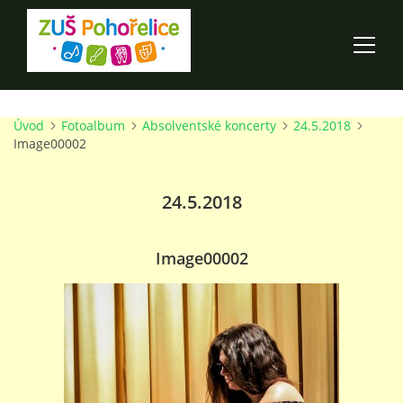
Úvod
Fotoalbum
Absolventské koncerty
24.5.2018
ÚVOD
Image00002
100 LET ZUŠ POHOŘELICE
24.5.2018
AKCE ŠKOLY
Image00002
O ŠKOLE
PRO RODIČE
TALENTOVÉ ZKOUŠKY