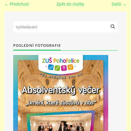
← Předchozí
Zpět do složky
Další →
PŘÍMĚSTSKÝ TÁBOR
MISS VÝTVARNÝ MODEL
POSLEDNÍ FOTOGRAFIE
ZAMĚSTNÁNÍ
DOTACE
GDPR
ZUŠ Pohořelice
Školní 462
Pohořelice