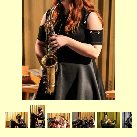
STUDIJNÍ OBORY
GALERIE
VIDEA - FILMOVÁ TVORBA
PEDAGOGICKÝ SBOR
DOKUMENTY / KE STAŽENÍ
KURZY
KONTAKTY