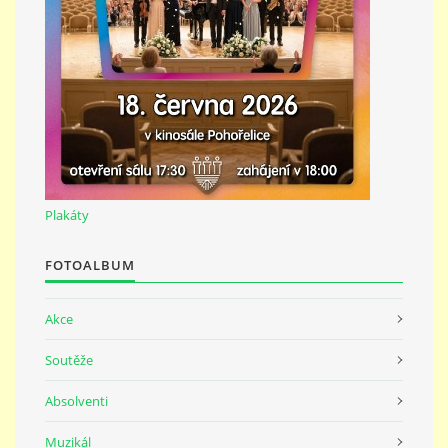
691 23
© 2026 eStránky.cz
|
Tisk
|
Nahoru ↑
Plakáty
FOTOALBUM
Akce
Soutěže
Absolventi
Muzikál