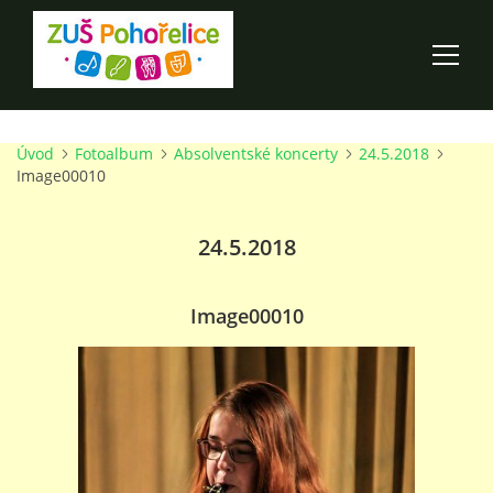
Úvod
Fotoalbum
Absolventské koncerty
24.5.2018
ÚVOD
Image00010
100 LET ZUŠ POHOŘELICE
24.5.2018
AKCE ŠKOLY
Image00010
O ŠKOLE
PRO RODIČE
TALENTOVÉ ZKOUŠKY