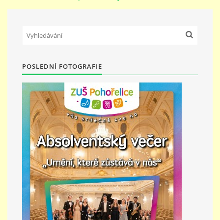
PŘÍMĚSTSKÝ TÁBOR
MISS VÝTVARNÝ MODEL
POSLEDNÍ FOTOGRAFIE
ZAMĚSTNÁNÍ
DOTACE
GDPR
ZUŠ Pohořelice
Školní 462
Pohořelice