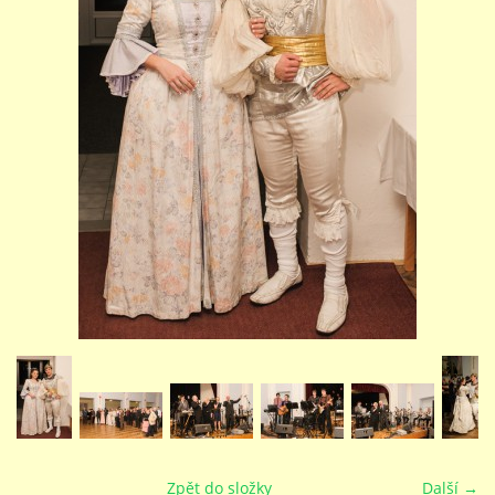
STUDIJNÍ OBORY
GALERIE
VIDEA - FILMOVÁ TVORBA
PEDAGOGICKÝ SBOR
DOKUMENTY / KE STAŽENÍ
KURZY
KONTAKTY
Zpět do složky
Další →