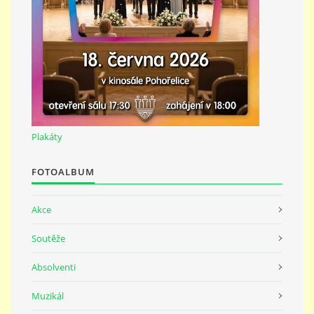
691 23
© 2026 eStránky.cz
|
Tisk
|
Nahoru ↑
Plakáty
FOTOALBUM
Akce
Soutěže
Absolventi
Muzikál