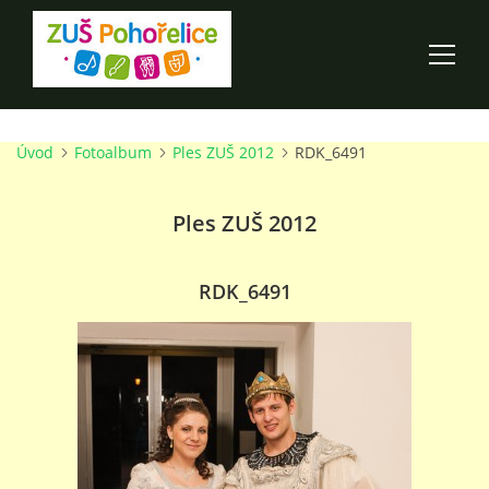
Úvod
Fotoalbum
Ples ZUŠ 2012
RDK_6491
ÚVOD
Ples ZUŠ 2012
100 LET ZUŠ POHOŘELICE
AKCE ŠKOLY
RDK_6491
O ŠKOLE
PRO RODIČE
TALENTOVÉ ZKOUŠKY