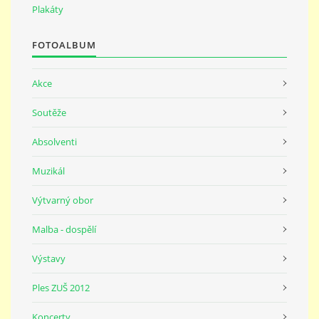
691 23
Plakáty
FOTOALBUM
© 2026 eStránky.cz
|
Tisk
|
Nahoru ↑
Akce
Soutěže
Absolventi
Muzikál
Výtvarný obor
Malba - dospělí
Výstavy
Ples ZUŠ 2012
Koncerty