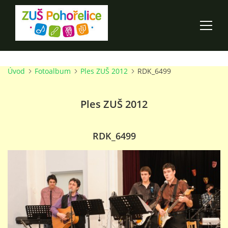
Úvod
Fotoalbum
Ples ZUŠ 2012
RDK_6499
ÚVOD
Ples ZUŠ 2012
100 LET ZUŠ POHOŘELICE
AKCE ŠKOLY
RDK_6499
O ŠKOLE
PRO RODIČE
TALENTOVÉ ZKOUŠKY