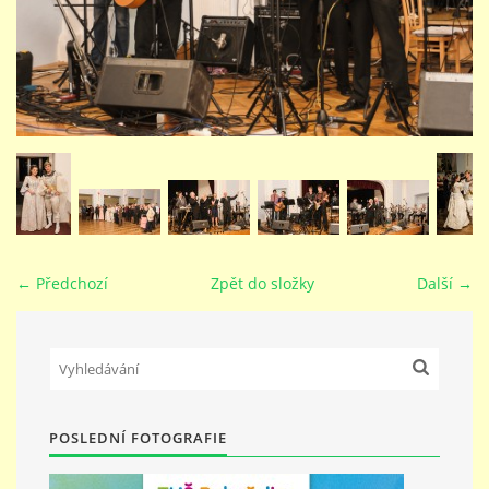
STUDIJNÍ OBORY
GALERIE
VIDEA - FILMOVÁ TVORBA
PEDAGOGICKÝ SBOR
← Předchozí
Zpět do složky
Další →
DOKUMENTY / KE STAŽENÍ
KURZY
POSLEDNÍ FOTOGRAFIE
KONTAKTY