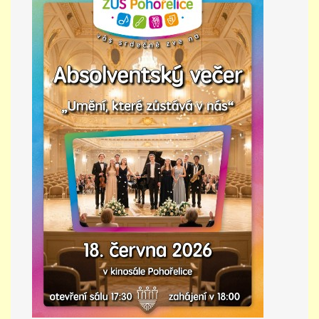
PŘÍMĚSTSKÝ TÁBOR
MISS VÝTVARNÝ MODEL
ZAMĚSTNÁNÍ
DOTACE
GDPR
ZUŠ Pohořelice
Školní 462
Pohořelice