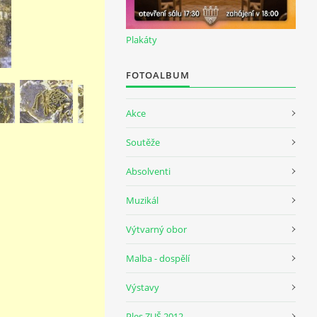
Plakáty
FOTOALBUM
Akce
Soutěže
Absolventi
Muzikál
Výtvarný obor
Malba - dospělí
Výstavy
Ples ZUŠ 2012