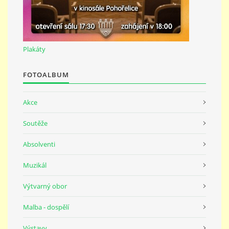
691 23
© 2026 eStránky.cz
|
Tisk
|
Nahoru ↑
Plakáty
FOTOALBUM
Akce
Soutěže
Absolventi
Muzikál
Výtvarný obor
Malba - dospělí
Výstavy