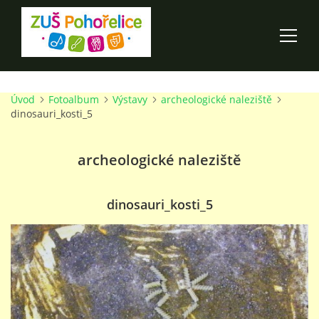
Úvod
Fotoalbum
Výstavy
archeologické naleziště
ÚVOD
dinosauri_kosti_5
100 LET ZUŠ POHOŘELICE
archeologické naleziště
AKCE ŠKOLY
dinosauri_kosti_5
O ŠKOLE
PRO RODIČE
TALENTOVÉ ZKOUŠKY