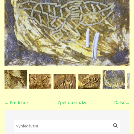
STUDIJNÍ OBORY
GALERIE
VIDEA - FILMOVÁ TVORBA
PEDAGOGICKÝ SBOR
DOKUMENTY / KE STAŽENÍ
← Předchozí
Zpět do složky
Další →
KURZY
KONTAKTY