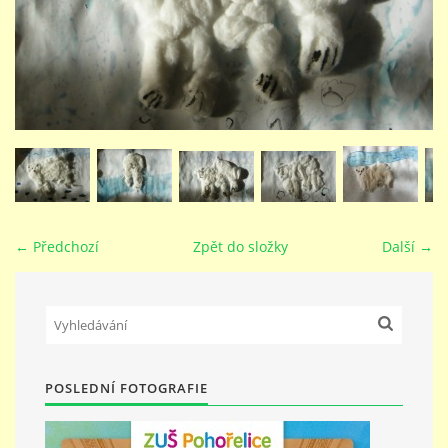
STUDIJNÍ OBORY
GALERIE
VIDEA - FILMOVÁ TVORBA
PEDAGOGICKÝ SBOR
← Předchozí
Zpět do složky
Další →
DOKUMENTY / KE STAŽENÍ
KURZY
POSLEDNÍ FOTOGRAFIE
KONTAKTY