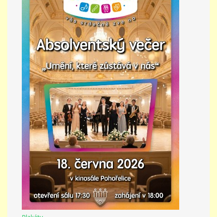
PŘÍMĚSTSKÝ TÁBOR
MISS VÝTVARNÝ MODEL
ZAMĚSTNÁNÍ
DOTACE
GDPR
ZUŠ Pohořelice
Školní 462
Pohořelice
Plakáty