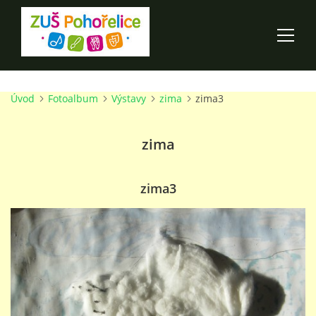
Úvod
Fotoalbum
Výstavy
zima
zima3
ÚVOD
zima
100 LET ZUŠ POHOŘELICE
AKCE ŠKOLY
zima3
O ŠKOLE
PRO RODIČE
TALENTOVÉ ZKOUŠKY