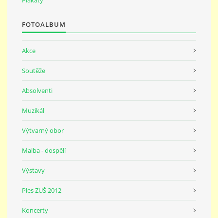
691 23
FOTOALBUM
© 2026 eStránky.cz
|
Tisk
|
Nahoru ↑
Akce
Soutěže
Absolventi
Muzikál
Výtvarný obor
Malba - dospělí
Výstavy
Ples ZUŠ 2012
Koncerty