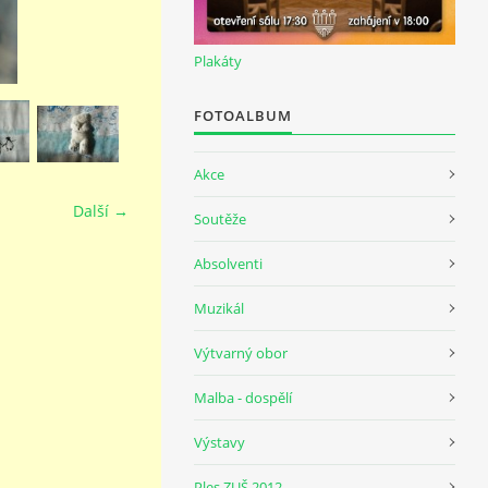
Plakáty
FOTOALBUM
Akce
Další →
Soutěže
Absolventi
Muzikál
Výtvarný obor
Malba - dospělí
Výstavy
Ples ZUŠ 2012