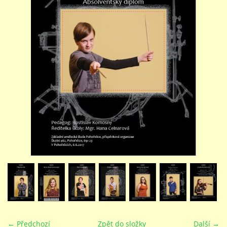
STUDIJNÍ OBORY
GALERIE
VIDEA - FILMOVÁ TVORBA
PEDAGOGICKÝ SBOR
DOKUMENTY / KE STAŽENÍ
KURZY
KONTAKTY
← Předchozí
Zpět do složky
Další →