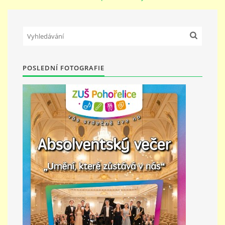
PŘÍMĚSTSKÝ TÁBOR
MISS VÝTVARNÝ MODEL
POSLEDNÍ FOTOGRAFIE
ZAMĚSTNÁNÍ
DOTACE
GDPR
ZUŠ Pohořelice
Školní 462
Pohořelice