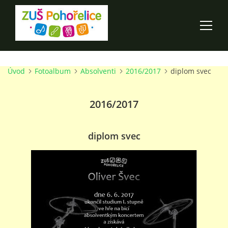
Úvod
Fotoalbum
Absolventi
2016/2017
diplom svec
ÚVOD
2016/2017
100 LET ZUŠ POHOŘELICE
AKCE ŠKOLY
diplom svec
O ŠKOLE
PRO RODIČE
TALENTOVÉ ZKOUŠKY