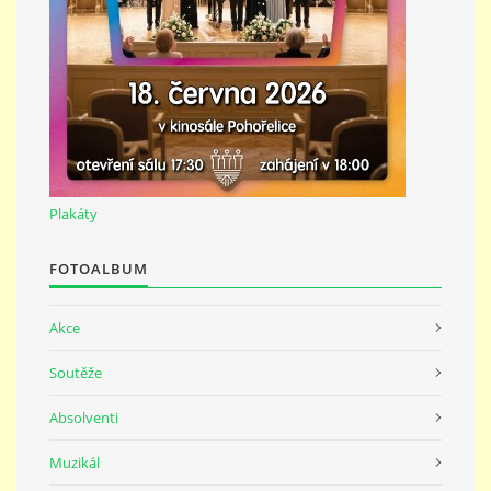
691 23
© 2026 eStránky.cz
|
Tisk
|
Nahoru ↑
Plakáty
FOTOALBUM
Akce
Soutěže
Absolventi
Muzikál