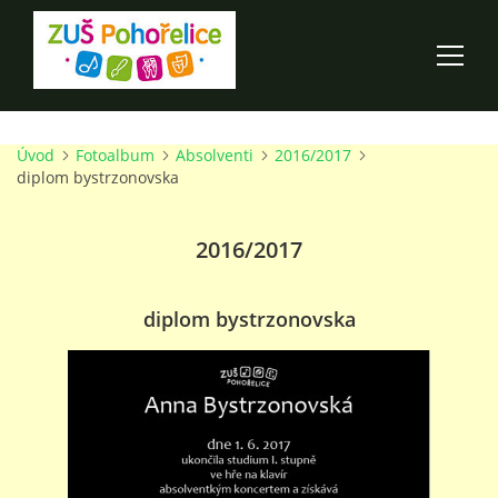
Úvod
Fotoalbum
Absolventi
2016/2017
ÚVOD
diplom bystrzonovska
100 LET ZUŠ POHOŘELICE
2016/2017
AKCE ŠKOLY
diplom bystrzonovska
O ŠKOLE
PRO RODIČE
TALENTOVÉ ZKOUŠKY