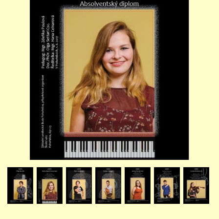
STUDIJNÍ OBORY
GALERIE
VIDEA - FILMOVÁ TVORBA
PEDAGOGICKÝ SBOR
DOKUMENTY / KE STAŽENÍ
KURZY
KONTAKTY