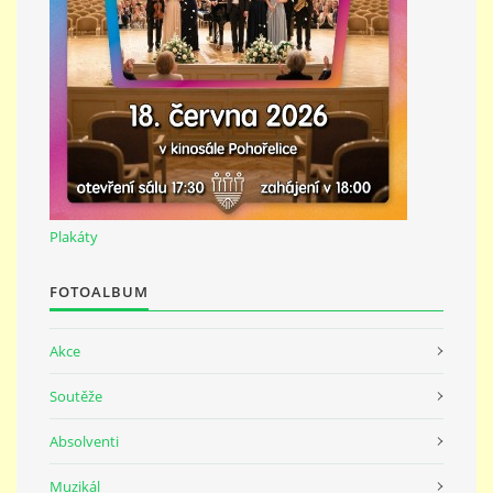
691 23
© 2026 eStránky.cz
|
Tisk
|
Nahoru ↑
Plakáty
FOTOALBUM
Akce
Soutěže
Absolventi
Muzikál