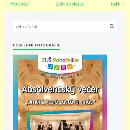
← Předchozí
Zpět do složky
Další →
PŘÍMĚSTSKÝ TÁBOR
MISS VÝTVARNÝ MODEL
POSLEDNÍ FOTOGRAFIE
ZAMĚSTNÁNÍ
DOTACE
GDPR
ZUŠ Pohořelice
Školní 462
Pohořelice