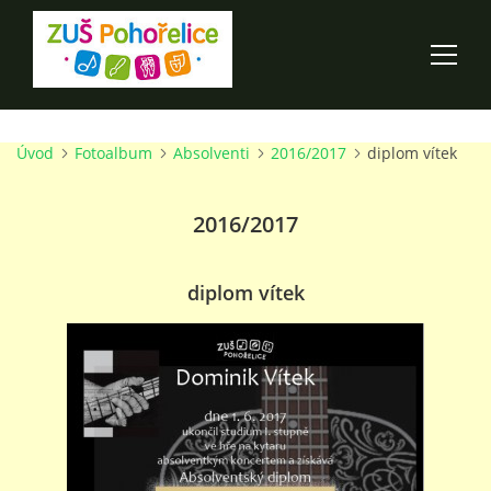
Úvod
Fotoalbum
Absolventi
2016/2017
diplom vítek
ÚVOD
2016/2017
100 LET ZUŠ POHOŘELICE
AKCE ŠKOLY
diplom vítek
O ŠKOLE
PRO RODIČE
TALENTOVÉ ZKOUŠKY