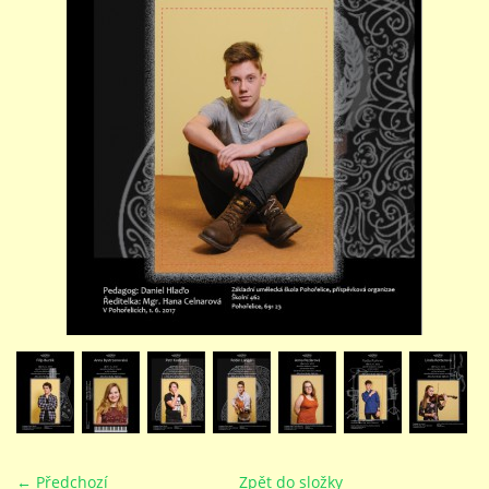
STUDIJNÍ OBORY
GALERIE
VIDEA - FILMOVÁ TVORBA
PEDAGOGICKÝ SBOR
DOKUMENTY / KE STAŽENÍ
KURZY
KONTAKTY
← Předchozí
Zpět do složky