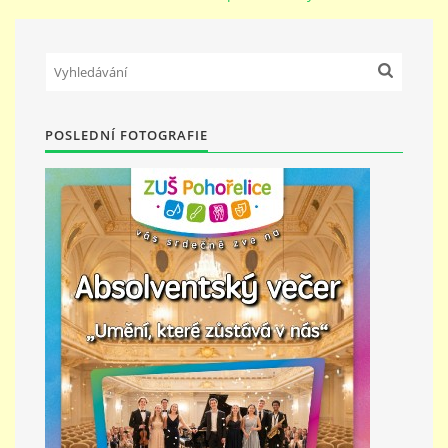
PŘÍMĚSTSKÝ TÁBOR
MISS VÝTVARNÝ MODEL
POSLEDNÍ FOTOGRAFIE
ZAMĚSTNÁNÍ
DOTACE
GDPR
ZUŠ Pohořelice
Školní 462
Pohořelice