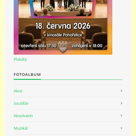
691 23
© 2026 eStránky.cz
|
Tisk
|
Nahoru ↑
Plakáty
FOTOALBUM
Akce
Soutěže
Absolventi
Muzikál