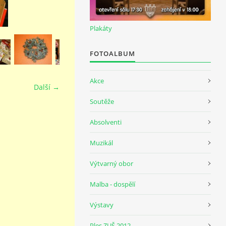
Plakáty
FOTOALBUM
Akce
Další →
Soutěže
Absolventi
Muzikál
Výtvarný obor
Malba - dospělí
Výstavy
Ples ZUŠ 2012