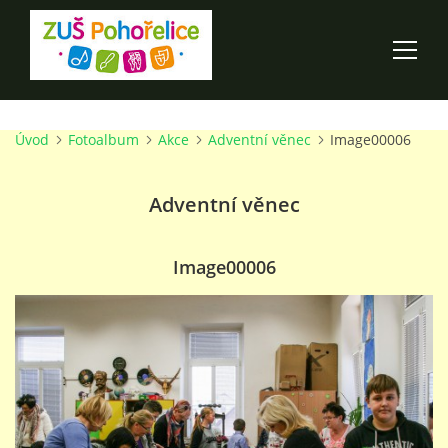
Úvod
Fotoalbum
Akce
Adventní věnec
Image00006
ÚVOD
Adventní věnec
100 LET ZUŠ POHOŘELICE
AKCE ŠKOLY
Image00006
O ŠKOLE
PRO RODIČE
TALENTOVÉ ZKOUŠKY