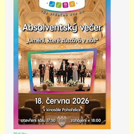
PŘÍMĚSTSKÝ TÁBOR
MISS VÝTVARNÝ MODEL
ZAMĚSTNÁNÍ
DOTACE
GDPR
ZUŠ Pohořelice
Školní 462
Pohořelice
Plakáty