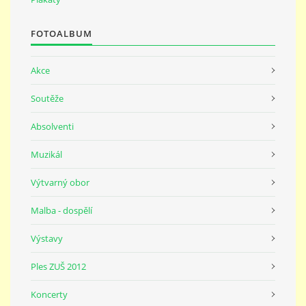
691 23
FOTOALBUM
© 2026 eStránky.cz
|
Tisk
|
Nahoru ↑
Akce
Soutěže
Absolventi
Muzikál
Výtvarný obor
Malba - dospělí
Výstavy
Ples ZUŠ 2012
Koncerty