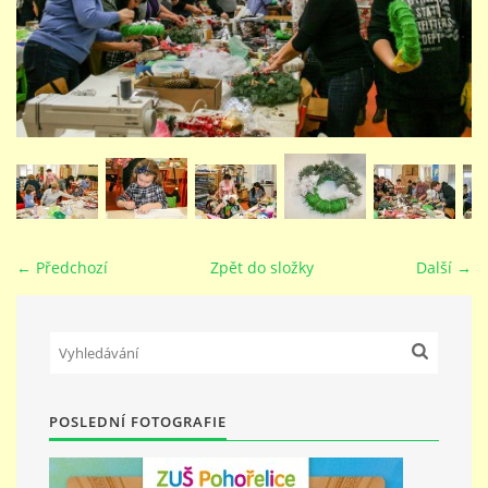
STUDIJNÍ OBORY
GALERIE
VIDEA - FILMOVÁ TVORBA
PEDAGOGICKÝ SBOR
← Předchozí
Zpět do složky
Další →
DOKUMENTY / KE STAŽENÍ
KURZY
POSLEDNÍ FOTOGRAFIE
KONTAKTY