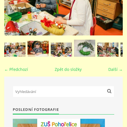
STUDIJNÍ OBORY
GALERIE
VIDEA - FILMOVÁ TVORBA
PEDAGOGICKÝ SBOR
← Předchozí
Zpět do složky
Další →
DOKUMENTY / KE STAŽENÍ
KURZY
POSLEDNÍ FOTOGRAFIE
KONTAKTY