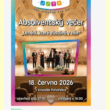
PŘÍMĚSTSKÝ TÁBOR
MISS VÝTVARNÝ MODEL
ZAMĚSTNÁNÍ
DOTACE
GDPR
ZUŠ Pohořelice
Školní 462
Pohořelice
Plakáty