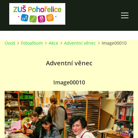
Úvod
Fotoalbum
Akce
Adventní věnec
Image00010
ÚVOD
Adventní věnec
100 LET ZUŠ POHOŘELICE
AKCE ŠKOLY
Image00010
O ŠKOLE
PRO RODIČE
TALENTOVÉ ZKOUŠKY