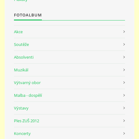
691 23
FOTOALBUM
© 2026 eStránky.cz
|
Tisk
|
Nahoru ↑
Akce
Soutěže
Absolventi
Muzikál
Výtvarný obor
Malba - dospělí
Výstavy
Ples ZUŠ 2012
Koncerty