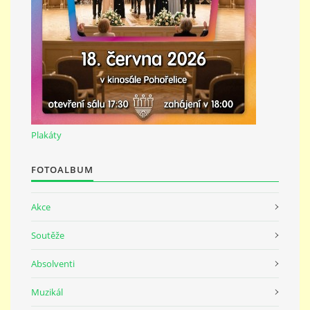
691 23
© 2026 eStránky.cz
|
Tisk
|
Nahoru ↑
Plakáty
FOTOALBUM
Akce
Soutěže
Absolventi
Muzikál