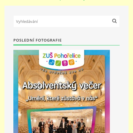
PŘÍMĚSTSKÝ TÁBOR
MISS VÝTVARNÝ MODEL
POSLEDNÍ FOTOGRAFIE
ZAMĚSTNÁNÍ
DOTACE
GDPR
ZUŠ Pohořelice
Školní 462
Pohořelice