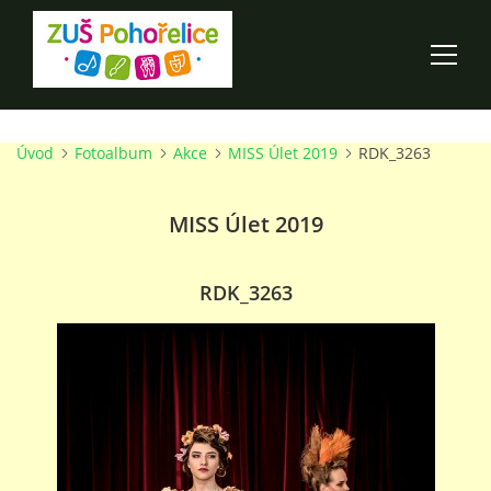
Úvod
Fotoalbum
Akce
MISS Úlet 2019
RDK_3263
ÚVOD
MISS Úlet 2019
100 LET ZUŠ POHOŘELICE
AKCE ŠKOLY
RDK_3263
O ŠKOLE
PRO RODIČE
TALENTOVÉ ZKOUŠKY