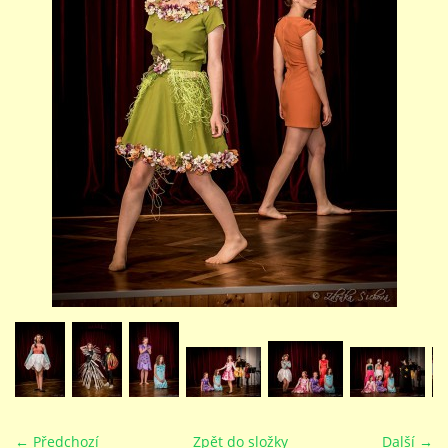
STUDIJNÍ OBORY
GALERIE
VIDEA - FILMOVÁ TVORBA
PEDAGOGICKÝ SBOR
DOKUMENTY / KE STAŽENÍ
KURZY
KONTAKTY
← Předchozí
Zpět do složky
Další →