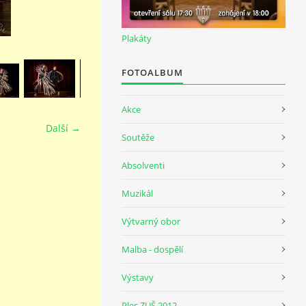
Plakáty
FOTOALBUM
Akce
Další →
Soutěže
Absolventi
Muzikál
Výtvarný obor
Malba - dospělí
Výstavy
Ples ZUŠ 2012