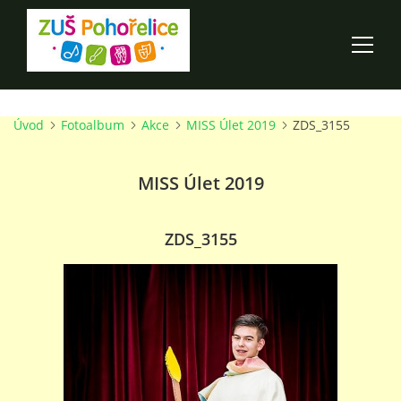
Úvod
Fotoalbum
Akce
MISS Úlet 2019
ZDS_3155
ÚVOD
MISS Úlet 2019
100 LET ZUŠ POHOŘELICE
AKCE ŠKOLY
ZDS_3155
O ŠKOLE
PRO RODIČE
TALENTOVÉ ZKOUŠKY