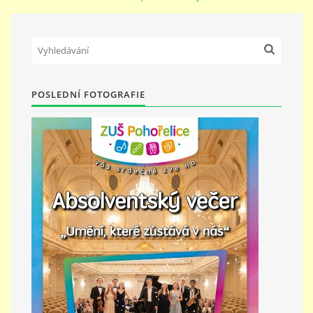
PŘÍMĚSTSKÝ TÁBOR
MISS VÝTVARNÝ MODEL
POSLEDNÍ FOTOGRAFIE
ZAMĚSTNÁNÍ
DOTACE
GDPR
ZUŠ Pohořelice
Školní 462
Pohořelice