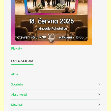
691 23
© 2026 eStránky.cz
|
Tisk
|
Nahoru ↑
Plakáty
FOTOALBUM
Akce
Soutěže
Absolventi
Muzikál