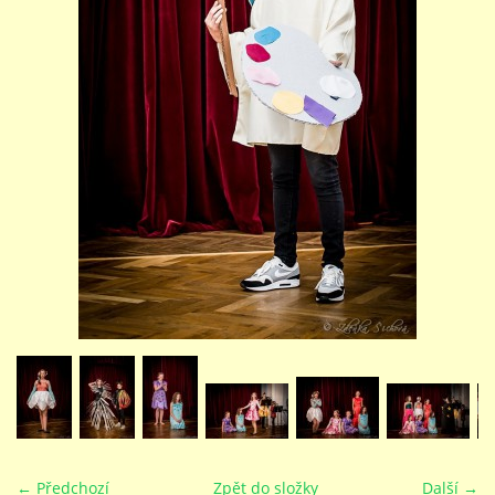
STUDIJNÍ OBORY
GALERIE
VIDEA - FILMOVÁ TVORBA
PEDAGOGICKÝ SBOR
DOKUMENTY / KE STAŽENÍ
KURZY
KONTAKTY
← Předchozí
Zpět do složky
Další →