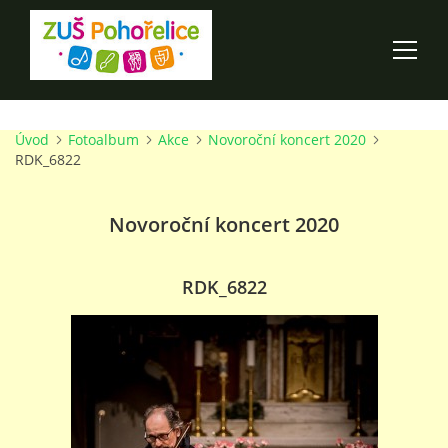
Úvod
Fotoalbum
Akce
Novoroční koncert 2020
ÚVOD
RDK_6822
100 LET ZUŠ POHOŘELICE
Novoroční koncert 2020
AKCE ŠKOLY
RDK_6822
O ŠKOLE
PRO RODIČE
TALENTOVÉ ZKOUŠKY