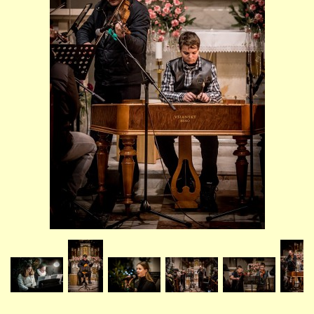
STUDIJNÍ OBORY
GALERIE
VIDEA - FILMOVÁ TVORBA
PEDAGOGICKÝ SBOR
DOKUMENTY / KE STAŽENÍ
KURZY
KONTAKTY