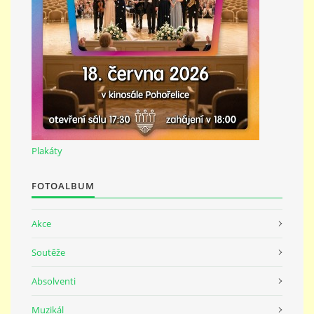
691 23
© 2026 eStránky.cz
|
Tisk
|
Nahoru ↑
Plakáty
FOTOALBUM
Akce
Soutěže
Absolventi
Muzikál