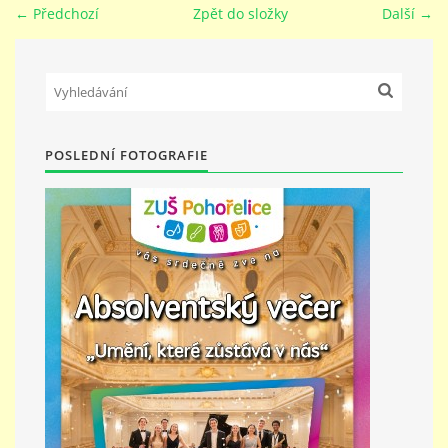
← Předchozí
Zpět do složky
Další →
PŘÍMĚSTSKÝ TÁBOR
MISS VÝTVARNÝ MODEL
POSLEDNÍ FOTOGRAFIE
ZAMĚSTNÁNÍ
DOTACE
GDPR
ZUŠ Pohořelice
Školní 462
Pohořelice