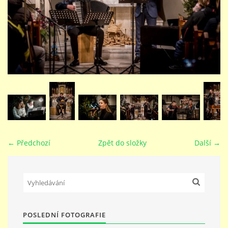
STUDIJNÍ OBORY
GALERIE
VIDEA - FILMOVÁ TVORBA
PEDAGOGICKÝ SBOR
← Předchozí
Zpět do složky
Další →
DOKUMENTY / KE STAŽENÍ
KURZY
POSLEDNÍ FOTOGRAFIE
KONTAKTY