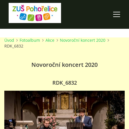
Úvod
Fotoalbum
Akce
Novoroční koncert 2020
ÚVOD
RDK_6832
100 LET ZUŠ POHOŘELICE
Novoroční koncert 2020
AKCE ŠKOLY
RDK_6832
O ŠKOLE
PRO RODIČE
TALENTOVÉ ZKOUŠKY