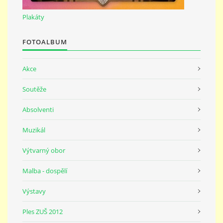
691 23
Plakáty
© 2026 eStránky.cz
|
Tisk
|
Nahoru ↑
FOTOALBUM
Akce
Soutěže
Absolventi
Muzikál
Výtvarný obor
Malba - dospělí
Výstavy
Ples ZUŠ 2012