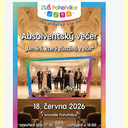
PŘÍMĚSTSKÝ TÁBOR
MISS VÝTVARNÝ MODEL
ZAMĚSTNÁNÍ
DOTACE
GDPR
ZUŠ Pohořelice
Školní 462
Pohořelice