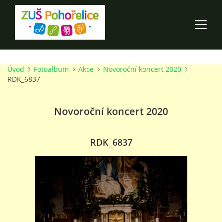
Úvod
Fotoalbum
Akce
Novoroční koncert 2020
ÚVOD
RDK_6837
100 LET ZUŠ POHOŘELICE
Novoroční koncert 2020
AKCE ŠKOLY
RDK_6837
O ŠKOLE
PRO RODIČE
TALENTOVÉ ZKOUŠKY