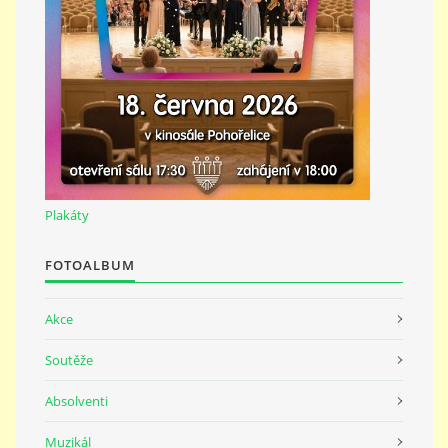
691 23
© 2026 eStránky.cz
|
Tisk
|
Nahoru ↑
Plakáty
FOTOALBUM
Akce
Soutěže
Absolventi
Muzikál