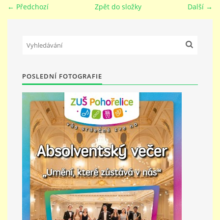
← Předchozí
Zpět do složky
Další →
PŘÍMĚSTSKÝ TÁBOR
MISS VÝTVARNÝ MODEL
POSLEDNÍ FOTOGRAFIE
ZAMĚSTNÁNÍ
DOTACE
GDPR
ZUŠ Pohořelice
Školní 462
Pohořelice