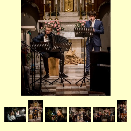
STUDIJNÍ OBORY
GALERIE
VIDEA - FILMOVÁ TVORBA
PEDAGOGICKÝ SBOR
DOKUMENTY / KE STAŽENÍ
KURZY
KONTAKTY