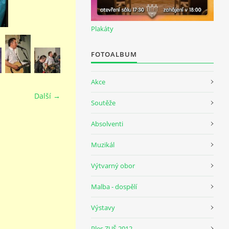
Plakáty
FOTOALBUM
Akce
Další →
Soutěže
Absolventi
Muzikál
Výtvarný obor
Malba - dospělí
Výstavy
Ples ZUŠ 2012