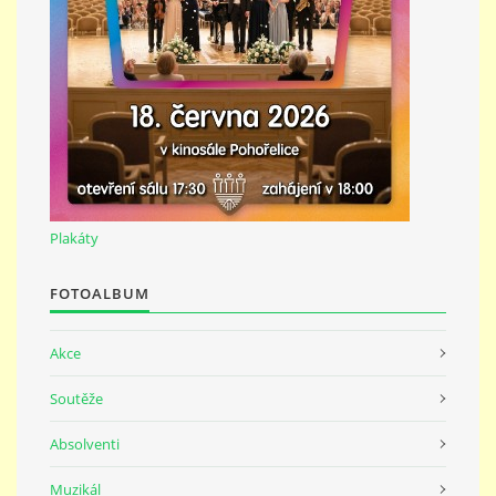
691 23
© 2026 eStránky.cz
|
Tisk
|
Nahoru ↑
Plakáty
FOTOALBUM
Akce
Soutěže
Absolventi
Muzikál