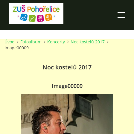
Úvod
Fotoalbum
Koncerty
Noc kostelů 2017
ÚVOD
Image00009
100 LET ZUŠ POHOŘELICE
Noc kostelů 2017
AKCE ŠKOLY
Image00009
O ŠKOLE
PRO RODIČE
TALENTOVÉ ZKOUŠKY