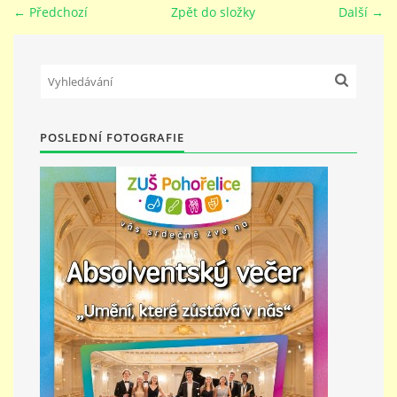
← Předchozí
Zpět do složky
Další →
PŘÍMĚSTSKÝ TÁBOR
MISS VÝTVARNÝ MODEL
POSLEDNÍ FOTOGRAFIE
ZAMĚSTNÁNÍ
DOTACE
GDPR
ZUŠ Pohořelice
Školní 462
Pohořelice