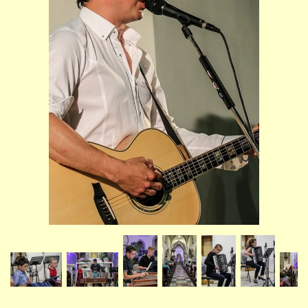
STUDIJNÍ OBORY
GALERIE
VIDEA - FILMOVÁ TVORBA
PEDAGOGICKÝ SBOR
DOKUMENTY / KE STAŽENÍ
KURZY
KONTAKTY