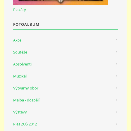
691 23
Plakáty
© 2026 eStránky.cz
|
Tisk
|
Nahoru ↑
FOTOALBUM
Akce
Soutěže
Absolventi
Muzikál
Výtvarný obor
Malba - dospělí
Výstavy
Ples ZUŠ 2012