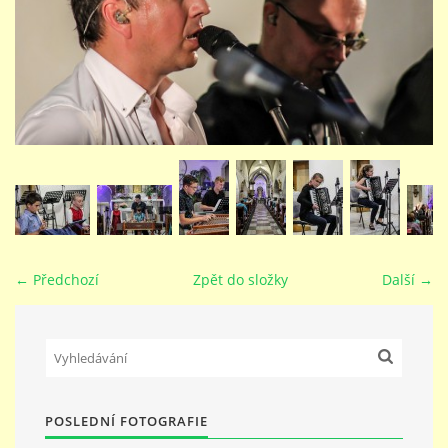
STUDIJNÍ OBORY
GALERIE
VIDEA - FILMOVÁ TVORBA
PEDAGOGICKÝ SBOR
← Předchozí
Zpět do složky
Další →
DOKUMENTY / KE STAŽENÍ
KURZY
POSLEDNÍ FOTOGRAFIE
KONTAKTY