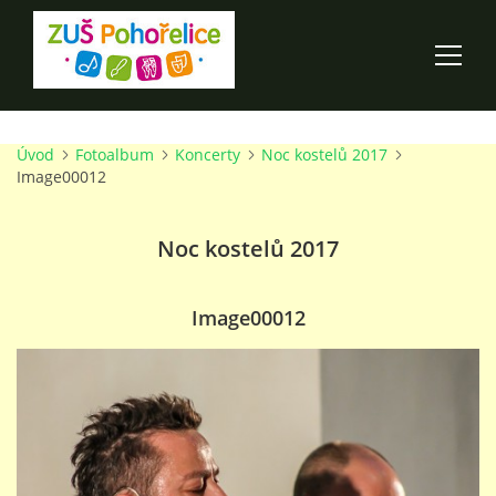
Úvod
Fotoalbum
Koncerty
Noc kostelů 2017
ÚVOD
Image00012
100 LET ZUŠ POHOŘELICE
Noc kostelů 2017
AKCE ŠKOLY
Image00012
O ŠKOLE
PRO RODIČE
TALENTOVÉ ZKOUŠKY