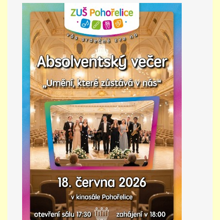
PŘÍMĚSTSKÝ TÁBOR
MISS VÝTVARNÝ MODEL
ZAMĚSTNÁNÍ
DOTACE
GDPR
ZUŠ Pohořelice
Školní 462
Pohořelice