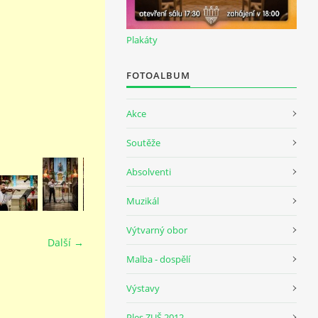
Plakáty
FOTOALBUM
Akce
Soutěže
Absolventi
Muzikál
Výtvarný obor
Další →
Malba - dospělí
Výstavy
Ples ZUŠ 2012