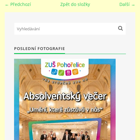
← Předchozí
Zpět do složky
Další →
PŘÍMĚSTSKÝ TÁBOR
MISS VÝTVARNÝ MODEL
POSLEDNÍ FOTOGRAFIE
ZAMĚSTNÁNÍ
DOTACE
GDPR
ZUŠ Pohořelice
Školní 462
Pohořelice