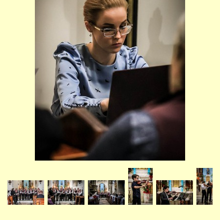
STUDIJNÍ OBORY
GALERIE
VIDEA - FILMOVÁ TVORBA
PEDAGOGICKÝ SBOR
DOKUMENTY / KE STAŽENÍ
KURZY
KONTAKTY