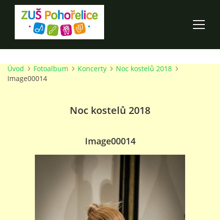
Úvod
Fotoalbum
Koncerty
Noc kostelů 2018
ÚVOD
Image00014
100 LET ZUŠ POHOŘELICE
Noc kostelů 2018
AKCE ŠKOLY
Image00014
O ŠKOLE
PRO RODIČE
TALENTOVÉ ZKOUŠKY