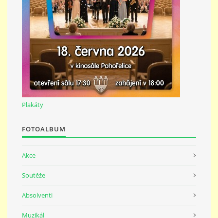
691 23
© 2026 eStránky.cz
|
Tisk
|
Nahoru ↑
Plakáty
FOTOALBUM
Akce
Soutěže
Absolventi
Muzikál