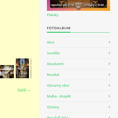
Plakáty
FOTOALBUM
Akce
Soutěže
Absolventi
Muzikál
Výtvarný obor
Další →
Malba - dospělí
Výstavy
Ples ZUŠ 2012