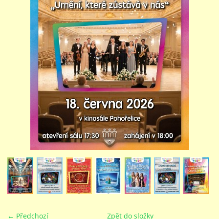
STUDIJNÍ OBORY
GALERIE
VIDEA - FILMOVÁ TVORBA
PEDAGOGICKÝ SBOR
DOKUMENTY / KE STAŽENÍ
KURZY
KONTAKTY
← Předchozí
Zpět do složky