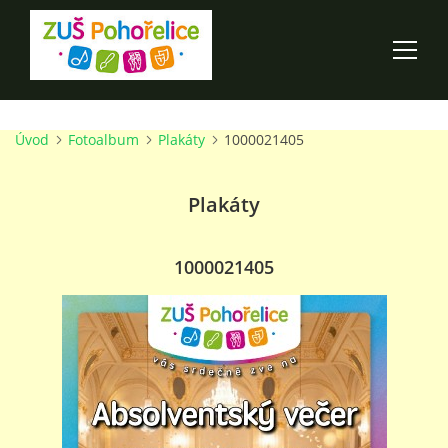
Úvod
Fotoalbum
Plakáty
1000021405
ÚVOD
Plakáty
100 LET ZUŠ POHOŘELICE
AKCE ŠKOLY
1000021405
O ŠKOLE
PRO RODIČE
TALENTOVÉ ZKOUŠKY