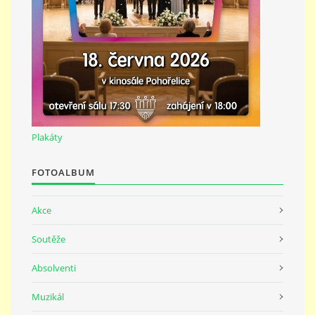
691 23
© 2026 eStránky.cz
|
Tisk
|
Nahoru ↑
Plakáty
FOTOALBUM
Akce
Soutěže
Absolventi
Muzikál