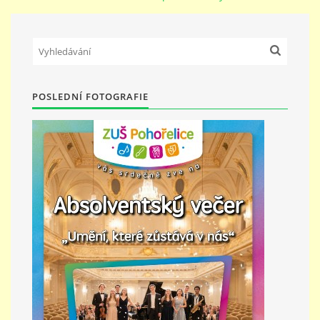
PŘÍMĚSTSKÝ TÁBOR
MISS VÝTVARNÝ MODEL
POSLEDNÍ FOTOGRAFIE
ZAMĚSTNÁNÍ
DOTACE
GDPR
ZUŠ Pohořelice
Školní 462
Pohořelice