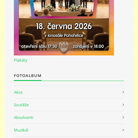
691 23
© 2026 eStránky.cz
|
Tisk
|
Nahoru ↑
Plakáty
FOTOALBUM
Akce
Soutěže
Absolventi
Muzikál