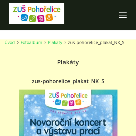
Úvod
Fotoalbum
Plakáty
zus-pohorelice_plakat_NK_S
ÚVOD
Plakáty
100 LET ZUŠ POHOŘELICE
AKCE ŠKOLY
zus-pohorelice_plakat_NK_S
O ŠKOLE
PRO RODIČE
TALENTOVÉ ZKOUŠKY