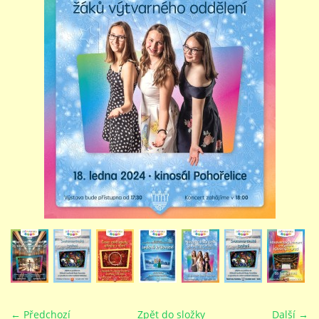
STUDIJNÍ OBORY
GALERIE
VIDEA - FILMOVÁ TVORBA
PEDAGOGICKÝ SBOR
DOKUMENTY / KE STAŽENÍ
KURZY
KONTAKTY
← Předchozí
Zpět do složky
Další →