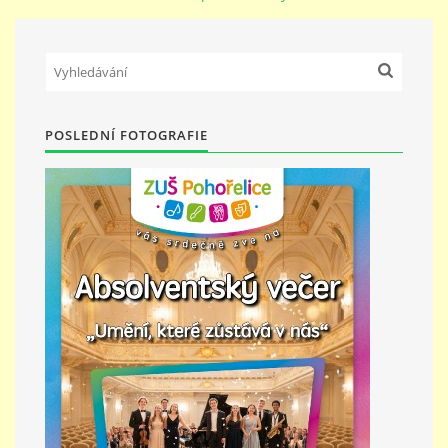
PŘÍMĚSTSKÝ TÁBOR
MISS VÝTVARNÝ MODEL
POSLEDNÍ FOTOGRAFIE
ZAMĚSTNÁNÍ
DOTACE
GDPR
ZUŠ Pohořelice
Školní 462
Pohořelice