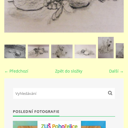
STUDIJNÍ OBORY
GALERIE
VIDEA - FILMOVÁ TVORBA
PEDAGOGICKÝ SBOR
← Předchozí
Zpět do složky
Další →
DOKUMENTY / KE STAŽENÍ
KURZY
POSLEDNÍ FOTOGRAFIE
KONTAKTY