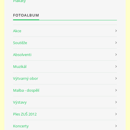
Plakáty
691 23
FOTOALBUM
© 2026 eStránky.cz
|
Tisk
|
Nahoru ↑
Akce
Soutěže
Absolventi
Muzikál
Výtvarný obor
Malba - dospělí
Výstavy
Ples ZUŠ 2012
Koncerty