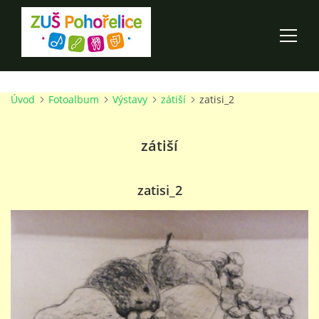
Úvod
Fotoalbum
Výstavy
zátiší
zatisi_2
ÚVOD
zátiší
100 LET ZUŠ POHOŘELICE
AKCE ŠKOLY
zatisi_2
O ŠKOLE
PRO RODIČE
TALENTOVÉ ZKOUŠKY