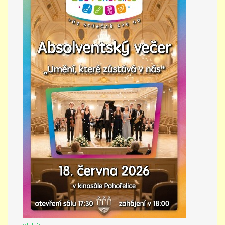
PŘÍMĚSTSKÝ TÁBOR
MISS VÝTVARNÝ MODEL
ZAMĚSTNÁNÍ
DOTACE
GDPR
ZUŠ Pohořelice
Školní 462
Pohořelice